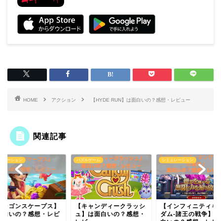
HOME
アクション
【HYDE RUN】は面白いの？感想・レビュー
関連記事
ュレーション
パズルゲーム
シミュレーション
ドラゴンスケープス】
【キャンディークラッシ
【インフィニティキ
面白いの？感想・レビ
ュ】は面白いの？感想・
ダム-諸王の戦争】は