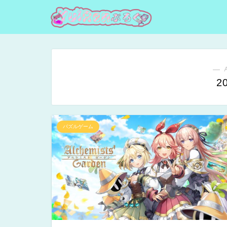
― 
2
パズルゲーム