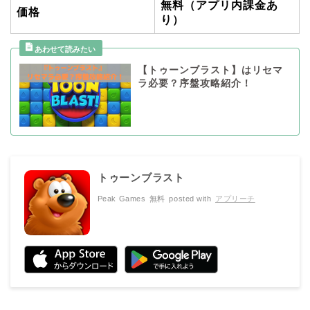
無料（アプリ内課金あ
価格
り）
【トゥーンブラスト】はリセマ
ラ必要？序盤攻略紹介！
トゥーンブラスト
Peak Games
無料
posted with
アプリーチ