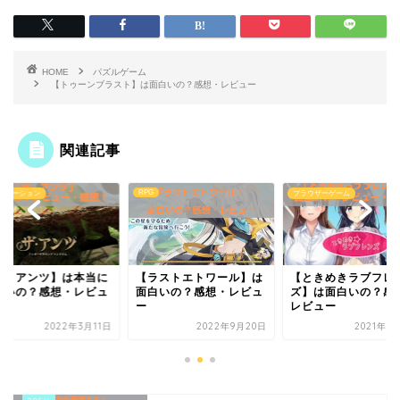
HOME
パズルゲーム
【トゥーンブラスト】は面白いの？感想・レビュー
関連記事
RPG
ュレーション
ブラウザーゲーム
ザ・アンツ】は本当に
【ラストエトワール】は
【ときめきラブフレ
白いの？感想・レビュ
面白いの？感想・レビュ
ズ】は面白いの？感
ー
レビュー
2022年3月11日
2022年9月20日
2021年1