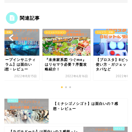
関連記事
マラ、攻略
シミュレーション
リセマラ、攻略
ディープインサニティ
『未来家系図 つぐme』
【ブロスタ】8ビッ
サイラム】は面白い
はリセマラ必要？序盤攻
使い方・ガジェット
？感想・レビュー
略紹介！
タパなど
2022年8月15日
2022年6月16日
2022年8月
【ミナシゴノシゴト】は面白いの？感
想・レビュー
【ラグナドール】は面白いの？感想・レ