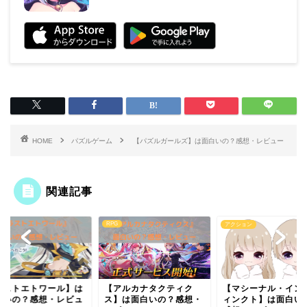
HOME
パズルゲーム
【パズルガールズ】は面白いの？感想・レビュー
関連記事
RPG
アクション
【マシーナル・イン
ラストエトワール】は
【アルカナタクティク
ィンクト】は面白い
白いの？感想・レビュ
ス】は面白いの？感想・