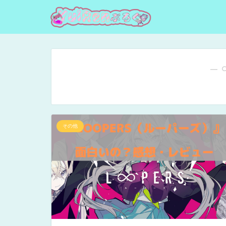
― 
その他