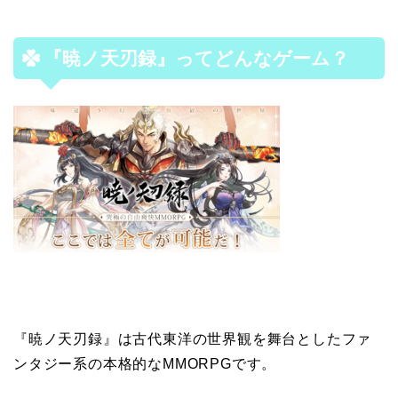
『暁ノ天刃録』ってどんなゲーム？
『暁ノ天刃録』は古代東洋の世界観を舞台としたファ
ンタジー系の本格的なMMORPGです。