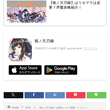
【暁ノ天刃録】はリセマラは必
要？序盤攻略紹介！
暁ノ天刃録
TABIBITO GAMES
無料
posted with
アプリーチ
HOME
RPG
【暁ノ天刃録】は面白いの？感想・レビュー