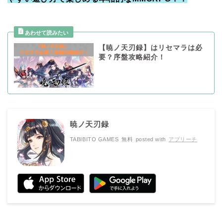
【暁ノ天刃録】はリセマラは必
要？序盤攻略紹介！
暁ノ天刃録
TABIBITO GAMES
無料
posted with
アプリーチ