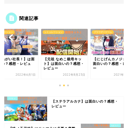
関連記事
ュレーション
シミュレーション
ブラウザーゲーム
おねがい社長！】は面
【元祖 なめこ栽培キッ
【にじげんカノジョ
いの？感想・レビュ
ト】は面白いの？感想・
面白いの？感想・レ
！
レビュー
ー
2022年6月1日
2022年8月23日
2021年1
【ステラアルカナ】は面白いの？感想・
レビュー